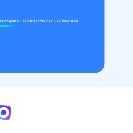
верждаете, что ознакомились и согласны со
зования"