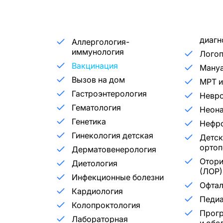
диагн
Аллергология-
иммунология
Лого
Вакцинация
Мануа
Вызов на дом
МРТ и
Гастроэнтерология
Невр
Гематология
Неона
Генетика
Нефр
Гинекология детская
Детск
ортоп
Дерматовенерология
Отори
Диетология
(ЛОР)
Инфекционные болезни
Офта
Кардиология
Педиа
Колопроктология
Прог
Лабораторная
и обс