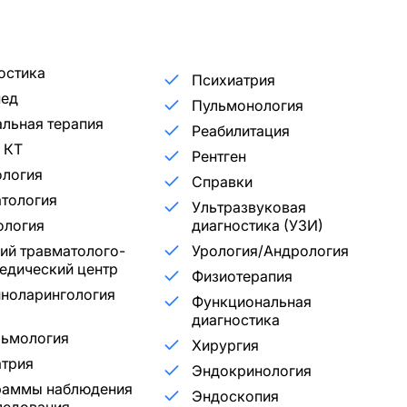
остика
Психиатрия
пед
Пульмонология
льная терапия
Реабилитация
 КТ
Рентген
ология
Справки
тология
Ультразвуковая
ология
диагностика (УЗИ)
ий травматолого-
Урология/Андрология
едический центр
Физиотерапия
ноларингология
Функциональная
диагностика
льмология
Хирургия
трия
Эндокринология
раммы наблюдения
Эндоскопия
ледования