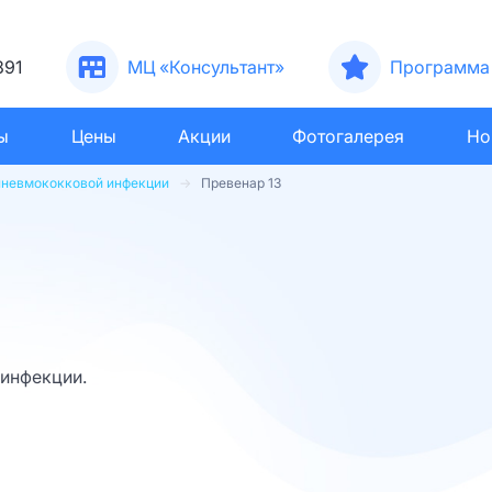
391
МЦ «Консультант»
Программа 
ы
Цены
Акции
Фотогалерея
Но
пневмококковой инфекции
Превенар 13
инфекции.