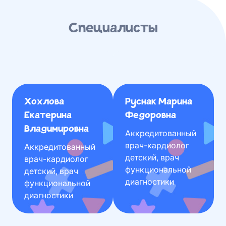
Специалисты
Хохлова
Руснак Марина
Екатерина
Федоровна
Владимировна
Аккредитованный
врач-кардиолог
Аккредитованный
детский, врач
врач-кардиолог
функциональной
детский, врач
диагностики
функциональной
диагностики