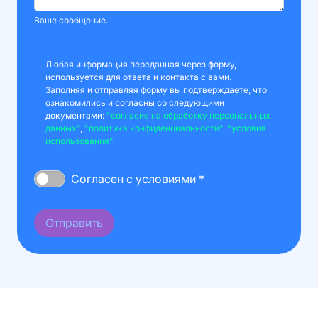
Ваше сообщение.
Любая информация переданная через форму,
используется для ответа и контакта с вами.
Заполняя и отправляя форму вы подтверждаете, что
ознакомились и согласны со следующими
документами:
"согласие на обработку персональных
данных"
,
"политика конфиденциальности"
,
"условия
использования"
Согласен с условиями *
Отправить