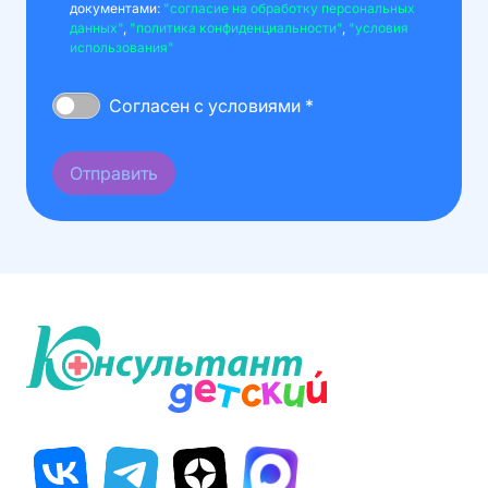
документами:
"согласие на обработку персональных
данных"
,
"политика конфиденциальности"
,
"условия
использования"
Согласен с условиями *
Отправить