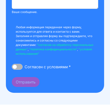
Ваше сообщение.
Любая информация переданная через форму,
используется для ответа и контакта с вами.
Заполняя и отправляя форму вы подтверждаете, что
ознакомились и согласны со следующими
документами:
"согласие на обработку персональных
данных"
,
"политика конфиденциальности"
,
"условия
использования"
Согласен с условиями *
Отправить