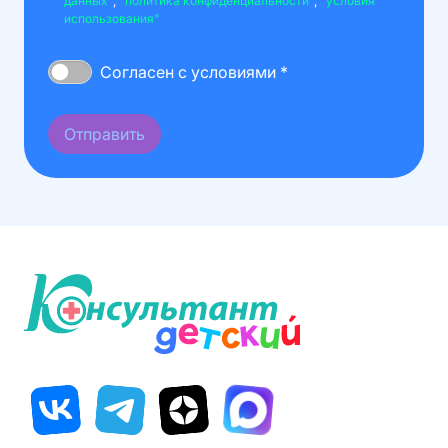
данных"
,
"политика конфиденциальности"
,
"условия
использования"
Согласен с условиями *
Отправить