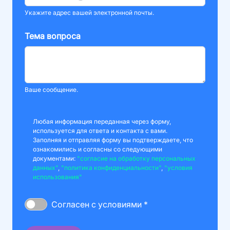
Укажите адрес вашей электронной почты.
Тема вопроса
Ваше сообщение.
Любая информация переданная через форму,
используется для ответа и контакта с вами.
Заполняя и отправляя форму вы подтверждаете, что
ознакомились и согласны со следующими
документами:
"согласие на обработку персональных
данных"
,
"политика конфиденциальности"
,
"условия
использования"
Согласен с условиями *