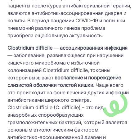
пациенты после курса антибактериальной терапии,
являются антибиотик-ассоциированная диарея и
колиты. В период пандемии COVID-19 и вспышки
пневмоний различного генеза проблема
приобрела еще большую актуальность.
Clostridium difficile
—
ассоциированная инфекция
— заболевание, развивающееся при нарушении
кишечного микробиома с избыточной
колонизацией Clostridium difficile, токсины
которой вызывают
воспаление и повреждение
слизистой оболочки толстой кишки.
Чаще всего
это происходит на фоне лечения других инфекций
антибиотиками широкого спектра.
Clostridium difficile (C. difficile) – это вид
анаэробных спорообразующих
грамположительных бактерий, который является
основным этиологическим фактором
антибиотико-ассоциированной диареи и