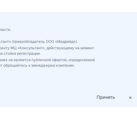
ласти.
ьтант» (правообладатель ООО «Медрейд»).
куранту МЦ «Консультант», действующему на момент
а стойке регистрации.
виях не является публичной офертой, определяемой
уг обращайтесь к менеджерам компании.
×
Принять
Пользовательское соглашение
Политика конфиденциальности
Cookie