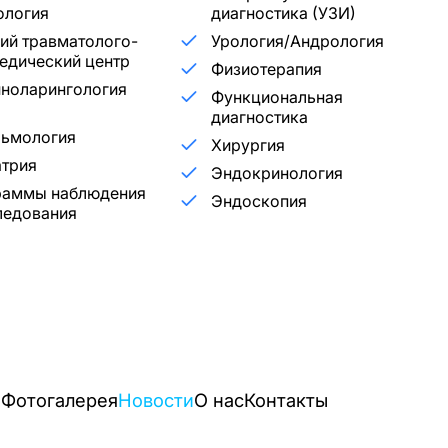
ология
диагностика (УЗИ)
ий травматолого-
Урология/Андрология
едический центр
Физиотерапия
ноларингология
Функциональная
диагностика
льмология
Хирургия
трия
Эндокринология
раммы наблюдения
Эндоскопия
ледования
и
Фотогалерея
Новости
О нас
Контакты