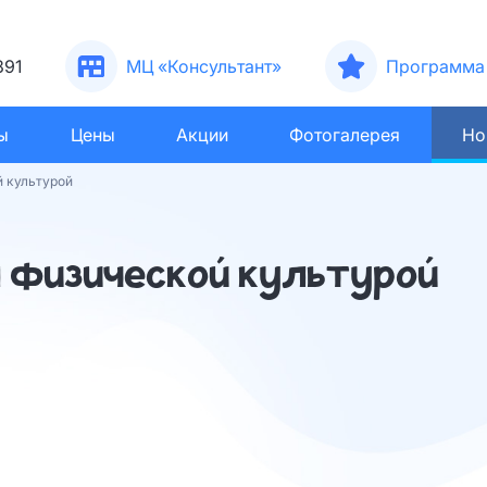
391
МЦ «Консультант»
Программа 
ы
Цены
Акции
Фотогалерея
Но
й культурой
я физической культурой