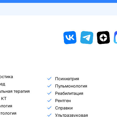
остика
Психиатрия
пед
Пульмонология
льная терапия
Реабилитация
 КТ
Рентген
ология
Справки
тология
Ультразвуковая