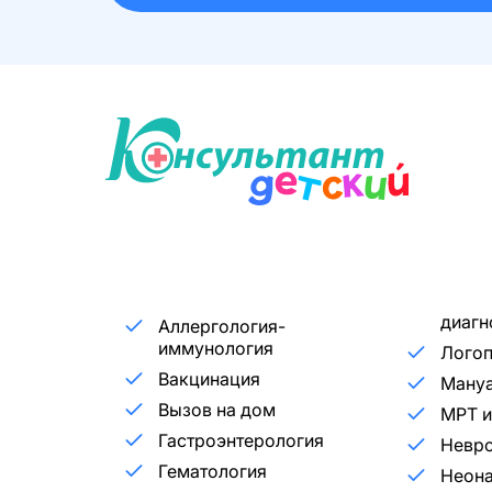
диагн
Аллергология-
иммунология
Лого
Вакцинация
Мануа
Вызов на дом
МРТ и
Гастроэнтерология
Невр
Гематология
Неона