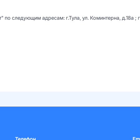
о следующим адресам: г.Тула, ул. Коминтерна, д.18а ; г.Т
Телефон
Em