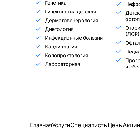
Генетика
Нефр
Гинекология детская
Детск
ортоп
Дерматовенерология
Отори
Диетология
(ЛОР)
Инфекционные болезни
Офта
Кардиология
Педиа
Колопроктология
Прог
Лабораторная
и обс
Главная
Услуги
Специалисты
Цены
Акци