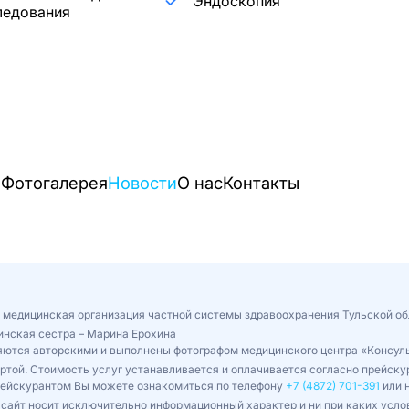
Эндоскопия
ледования
и
Фотогалерея
Новости
О нас
Контакты
 медицинская организация частной системы здравоохранения Тульской об
инская сестра – Марина Ерохина
ляются авторскими и выполнены фотографом медицинского центра «Консул
ертой. Стоимость услуг устанавливается и оплачивается согласно прейс
рейскурантом Вы можете ознакомиться по телефону
+7 (4872) 701-391
или н
сайт носит исключительно информационный характер и ни при каких усло