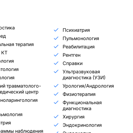
остика
Психиатрия
пед
Пульмонология
льная терапия
Реабилитация
 КТ
Рентген
ология
Справки
тология
Ультразвуковая
ология
диагностика (УЗИ)
ий травматолого-
Урология/Андрология
едический центр
Физиотерапия
ноларингология
Функциональная
диагностика
льмология
Хирургия
трия
Эндокринология
раммы наблюдения