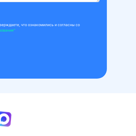
верждаете, что ознакомились и согласны со
зования"