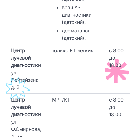
врач УЗ
диагностики
(детский),
дерматолог
(детский).
Центр
только КТ легких
c 8.00
лучевой
до
диагностики
18.00
ул.
Лейтейзена,
д. 2
Центр
МРТ/КТ
c 8.00
лучевой
до
диагностики
18.00
ул.
Ф.Смирнова,
д. 28