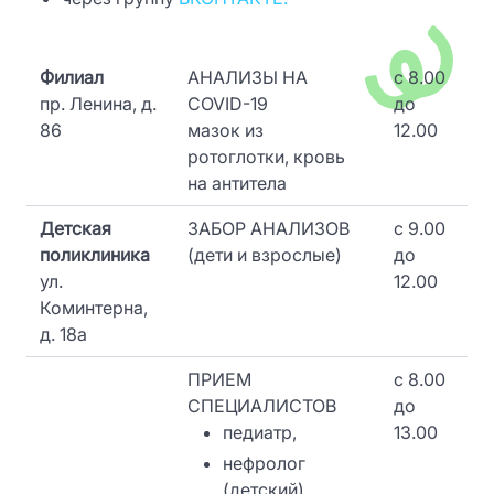
Филиал
АНАЛИЗЫ НА
c 8.00
пр. Ленина, д.
COVID-19
до
86
мазок из
12.00
ротоглотки, кровь
на антитела
Детская
ЗАБОР АНАЛИЗОВ
c 9.00
поликлиника
(дети и взрослые)
до
ул.
12.00
Коминтерна,
д. 18а
ПРИЕМ
c 8.00
СПЕЦИАЛИСТОВ
до
педиатр,
13.00
нефролог
(детский),