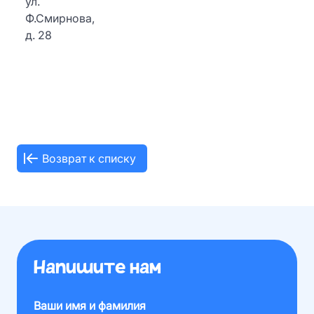
ул.
Ф.Смирнова,
д. 28
Возврат к списку
Напишите нам
Ваши имя и фамилия