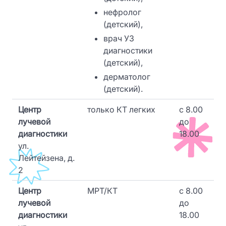
нефролог
(детский),
врач УЗ
диагностики
(детский),
дерматолог
(детский).
Центр
только КТ легких
c 8.00
лучевой
до
диагностики
18.00
ул.
Лейтейзена, д.
2
Центр
МРТ/КТ
c 8.00
лучевой
до
диагностики
18.00