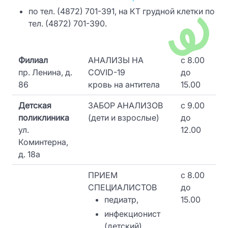
по тел. (4872) 701-391, на КТ грудной клетки по
тел. (4872) 701-390.
Филиал
АНАЛИЗЫ НА
c 8.00
пр. Ленина, д.
COVID-19
до
86
кровь на антитела
15.00
Детская
ЗАБОР АНАЛИЗОВ
c 9.00
поликлиника
(дети и взрослые)
до
ул.
12.00
Коминтерна,
д. 18а
ПРИЕМ
c 8.00
СПЕЦИАЛИСТОВ
до
педиатр,
15.00
инфекционист
(детский),