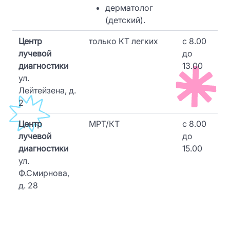
дерматолог
(детский).
Центр
только КТ легких
c 8.00
лучевой
до
диагностики
13.00
ул.
Лейтейзена, д.
2
Центр
МРТ/КТ
c 8.00
лучевой
до
диагностики
15.00
ул.
Ф.Смирнова,
д. 28