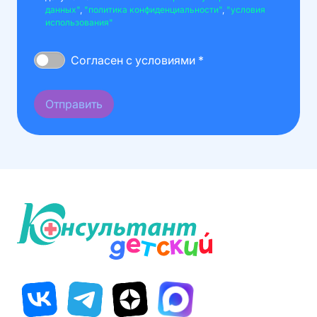
данных"
,
"политика конфиденциальности"
,
"условия
использования"
Согласен с условиями *
Отправить