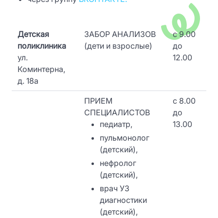
Детская
ЗАБОР АНАЛИЗОВ
c 9.00
поликлиника
(дети и взрослые)
до
ул.
12.00
Коминтерна,
д. 18а
ПРИЕМ
c 8.00
СПЕЦИАЛИСТОВ
до
педиатр,
13.00
пульмонолог
(детский),
нефролог
(детский),
врач УЗ
диагностики
(детский),