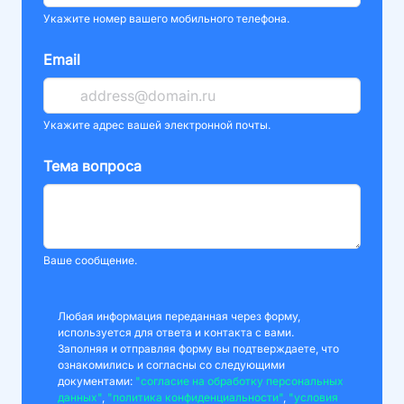
Укажите номер вашего мобильного телефона.
Email
Укажите адрес вашей электронной почты.
Тема вопроса
Ваше сообщение.
Любая информация переданная через форму,
используется для ответа и контакта с вами.
Заполняя и отправляя форму вы подтверждаете, что
ознакомились и согласны со следующими
документами:
"согласие на обработку персональных
данных"
,
"политика конфиденциальности"
,
"условия