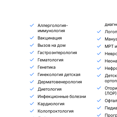
диагн
Аллергология-
иммунология
Лого
Вакцинация
Мануа
Вызов на дом
МРТ и
Гастроэнтерология
Невр
Гематология
Неона
Генетика
Нефр
Гинекология детская
Детск
ортоп
Дерматовенерология
Отори
Диетология
(ЛОР)
Инфекционные болезни
Офта
Кардиология
Педиа
Колопроктология
Прог