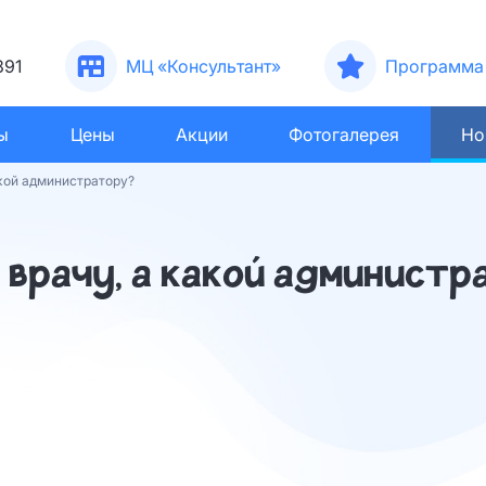
391
МЦ «Консультант»
Программа 
ы
Цены
Акции
Фотогалерея
Но
акой администратору?
 врачу, а какой админист