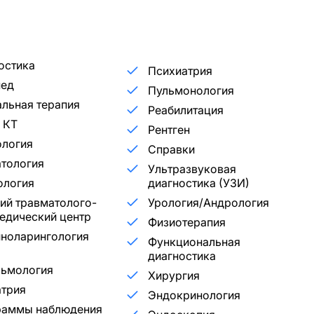
остика
Психиатрия
пед
Пульмонология
льная терапия
Реабилитация
 КТ
Рентген
ология
Справки
тология
Ультразвуковая
ология
диагностика (УЗИ)
ий травматолого-
Урология/Андрология
едический центр
Физиотерапия
ноларингология
Функциональная
диагностика
льмология
Хирургия
трия
Эндокринология
раммы наблюдения