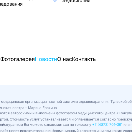
Эндоскопия
ледования
и
Фотогалерея
Новости
О нас
Контакты
 медицинская организация частной системы здравоохранения Тульской об
инская сестра – Марина Ерохина
ляются авторскими и выполнены фотографом медицинского центра «Консул
ертой. Стоимость услуг устанавливается и оплачивается согласно прейс
рейскурантом Вы можете ознакомиться по телефону
+7 (4872) 701-391
или н
сайт носит исключительно информационный характер и ни при каких усло