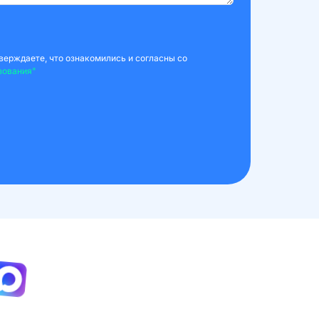
верждаете, что ознакомились и согласны со
зования"