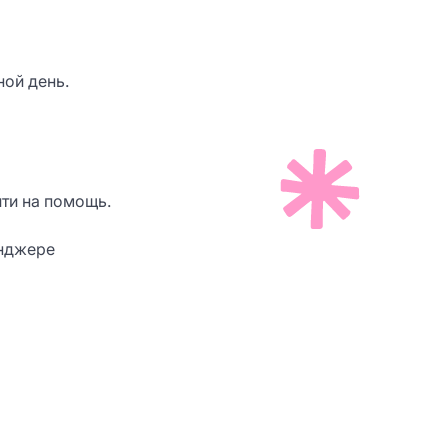
ой день.
йти на помощь.
енджере