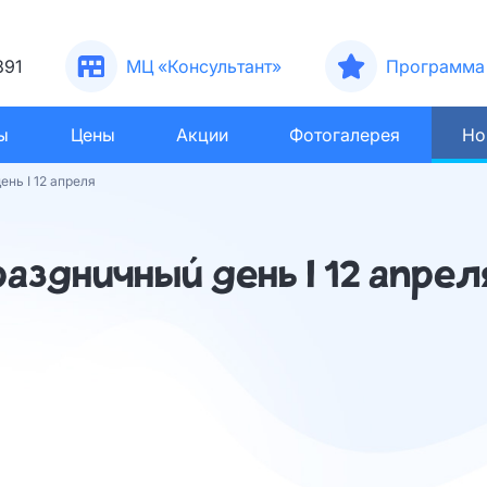
391
МЦ «Консультант»
Программа 
ы
Цены
Акции
Фотогалерея
Но
нь I 12 апреля
аздничный день I 12 апрел