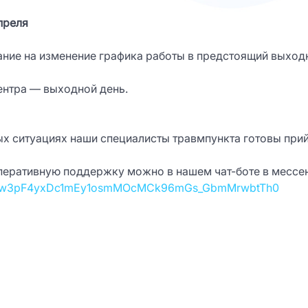
преля
ие на изменение графика работы в предстоящий выходн
центра — выходной день.
ных ситуациях наши специалисты травмпункта готовы при
оперативную поддержку можно в нашем чат-боте в месс
cZ1w3pF4yxDc1mEy1osmMOcMCk96mGs_GbmMrwbtTh0