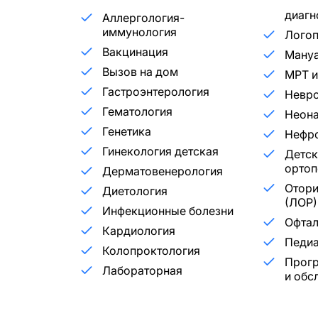
диагн
Аллергология-
иммунология
Лого
Вакцинация
Мануа
Вызов на дом
МРТ и
Гастроэнтерология
Невр
Гематология
Неона
Генетика
Нефр
Гинекология детская
Детск
ортоп
Дерматовенерология
Отори
Диетология
(ЛОР)
Инфекционные болезни
Офта
Кардиология
Педиа
Колопроктология
Прог
Лабораторная
и обс