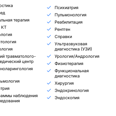
остика
Психиатрия
пед
Пульмонология
льная терапия
Реабилитация
 КТ
Рентген
ология
Справки
тология
Ультразвуковая
ология
диагностика (УЗИ)
ий травматолого-
Урология/Андрология
едический центр
Физиотерапия
ноларингология
Функциональная
диагностика
льмология
Хирургия
трия
Эндокринология
раммы наблюдения
Эндоскопия
ледования