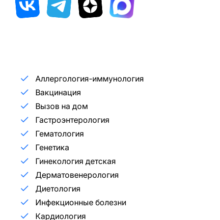
Аллергология-иммунология
Вакцинация
Вызов на дом
Гастроэнтерология
Гематология
Генетика
Гинекология детская
Дерматовенерология
Диетология
Инфекционные болезни
Кардиология