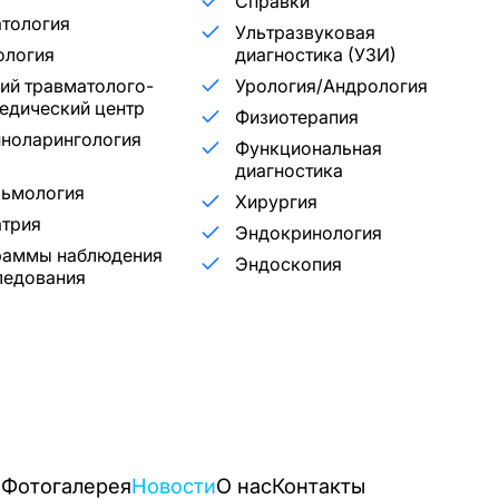
Справки
тология
Ультразвуковая
ология
диагностика (УЗИ)
ий травматолого-
Урология/Андрология
едический центр
Физиотерапия
ноларингология
Функциональная
диагностика
льмология
Хирургия
трия
Эндокринология
раммы наблюдения
Эндоскопия
ледования
и
Фотогалерея
Новости
О нас
Контакты