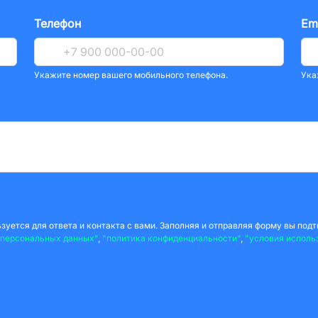
Телефон
Em
Укажите номер вашего мобильного телефона.
Ука
уется для ответа и контакта с вами. Заполняя и отправляя форму вы подт
 персональных данных"
,
"политика конфиденциальности"
,
"условия исполь