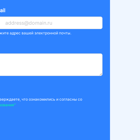
ail
жите адрес вашей электронной почты.
верждаете, что ознакомились и согласны со
зования"