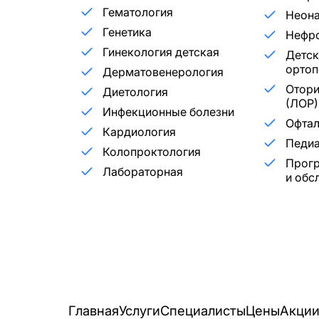
Гематология
Неона
Генетика
Нефр
Гинекология детская
Детск
ортоп
Дерматовенерология
Отори
Диетология
(ЛОР)
Инфекционные болезни
Офта
Кардиология
Педиа
Колопроктология
Прог
Лабораторная
и обс
Главная
Услуги
Специалисты
Цены
Акци