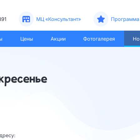
391
МЦ «Консультант»
Программа 
ы
Цены
Акции
Фотогалерея
Но
скресенье
дресу: