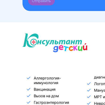
Отправить
диагн
Аллергология-
иммунология
Лого
Вакцинация
Мануа
Вызов на дом
МРТ и
Гастроэнтерология
Невр