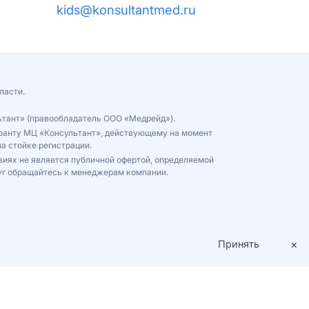
kids@konsultantmed.ru
ласти.
ьтант» (правообладатель ООО «Медрейд»).
куранту МЦ «Консультант», действующему на момент
а стойке регистрации.
виях не является публичной офертой, определяемой
уг обращайтесь к менеджерам компании.
×
Принять
Пользовательское соглашение
Политика конфиденциальности