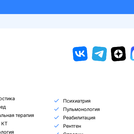
остика
Психиатрия
пед
Пульмонология
льная терапия
Реабилитация
 КТ
Рентген
ология