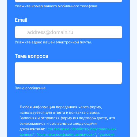
Укажите номер вашего мобильного телефона.
Email
Укажите адрес вашей электронной почты.
Тема вопроса
Ваше сообщение.
Любая информация переданная через форму,
используется для ответа и контакта с вами.
Заполняя и отправляя форму вы подтверждаете, что
ознакомились и согласны со следующими
документами:
"согласие на обработку персональных
данных"
,
"политика конфиденциальности"
,
"условия