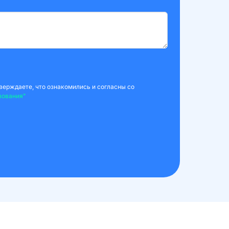
верждаете, что ознакомились и согласны со
зования"