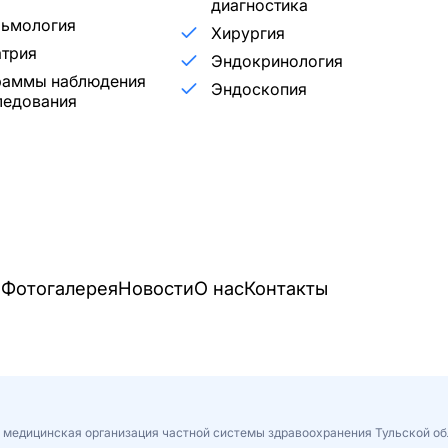
диагностика
льмология
Хирургия
трия
Эндокринология
раммы наблюдения
Эндоскопия
ледования
и
Фотогалерея
Новости
О нас
Контакты
 медицинская организация частной системы здравоохранения Тульской об