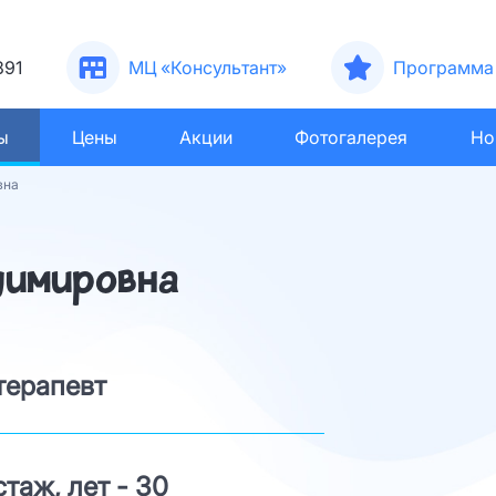
391
МЦ «Консультант»
Программа 
ы
Цены
Акции
Фотогалерея
Но
вна
димировна
терапевт
таж, лет - 30