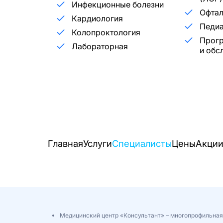
Инфекционные болезни
Офта
Кардиология
Педиа
Колопроктология
Прог
Лабораторная
и обс
Главная
Услуги
Специалисты
Цены
Акци
Медицинский центр «Консультант» – многопрофильная