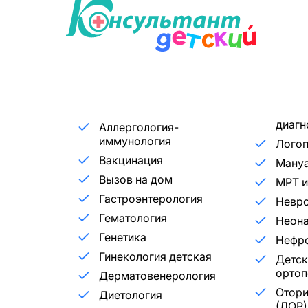
диагн
Аллергология-
иммунология
Лого
Вакцинация
Мануа
Вызов на дом
МРТ и
Гастроэнтерология
Невр
Гематология
Неона
Генетика
Нефр
Гинекология детская
Детск
ортоп
Дерматовенерология
Отори
Диетология
(ЛОР)