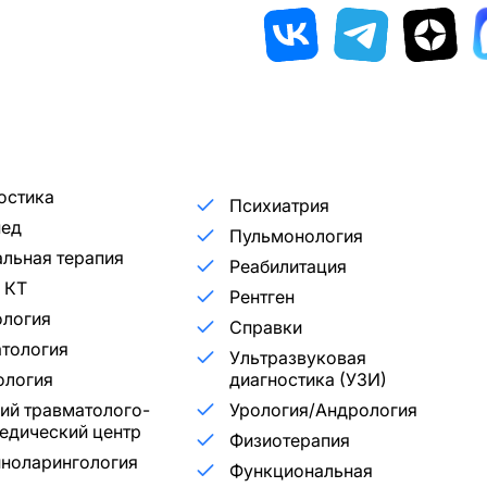
остика
Психиатрия
пед
Пульмонология
льная терапия
Реабилитация
 КТ
Рентген
ология
Справки
тология
Ультразвуковая
ология
диагностика (УЗИ)
ий травматолого-
Урология/Андрология
едический центр
Физиотерапия
ноларингология
Функциональная