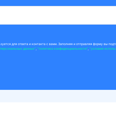
уется для ответа и контакта с вами. Заполняя и отправляя форму вы подт
 персональных данных"
,
"политика конфиденциальности"
,
"условия исполь