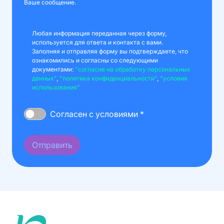
Ваше сообщение.
Любая информация переданная через форму,
используется для ответа и контакта с вами.
Заполняя и отправляя форму вы подтверждаете, что
ознакомились и согласны со следующими
документами:
"согласие на обработку персональных
данных"
,
"политика конфиденциальности"
,
"условия
использования"
Согласен с условиями *
Отправить