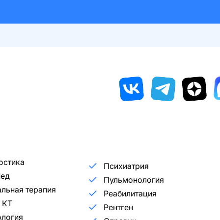
остика
Психиатрия
пед
Пульмонология
льная терапия
Реабилитация
 КТ
Рентген
ология