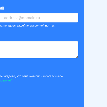
ail
жите адрес вашей электронной почты.
верждаете, что ознакомились и согласны со
зования"