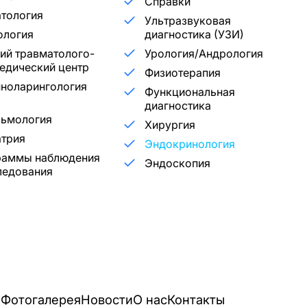
Справки
тология
Ультразвуковая
ология
диагностика (УЗИ)
ий травматолого-
Урология/Андрология
едический центр
Физиотерапия
ноларингология
Функциональная
диагностика
льмология
Хирургия
трия
Эндокринология
раммы наблюдения
Эндоскопия
ледования
и
Фотогалерея
Новости
О нас
Контакты