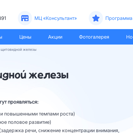
391
МЦ «Консультант»
Программа 
ы
Цены
Акции
Фотогалерея
Но
 щитовидной железы
идной железы
гут проявляться:
к и повышенными темпами роста)
ное половое развитие)
(задержка речи, снижение концентрации внимания,