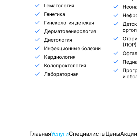
Гематология
Неона
Генетика
Нефр
Гинекология детская
Детск
ортоп
Дерматовенерология
Отори
Диетология
(ЛОР)
Инфекционные болезни
Офта
Кардиология
Педиа
Колопроктология
Прог
Лабораторная
и обс
Главная
Услуги
Специалисты
Цены
Акци