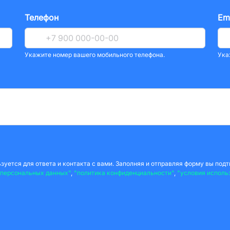
Телефон
Em
Укажите номер вашего мобильного телефона.
Ука
уется для ответа и контакта с вами. Заполняя и отправляя форму вы подт
 персональных данных"
,
"политика конфиденциальности"
,
"условия исполь