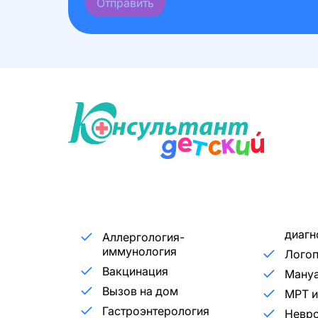
Отправить
диагн
Аллергология-
иммунология
Лого
Вакцинация
Мануа
Вызов на дом
МРТ и
Гастроэнтерология
Невр