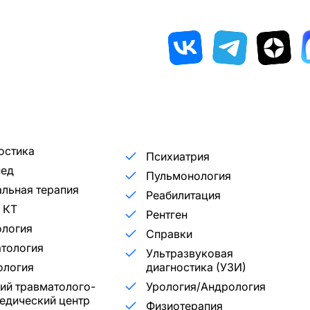
остика
Психиатрия
пед
Пульмонология
льная терапия
Реабилитация
 КТ
Рентген
ология
Справки
тология
Ультразвуковая
ология
диагностика (УЗИ)
ий травматолого-
Урология/Андрология
едический центр
Физиотерапия