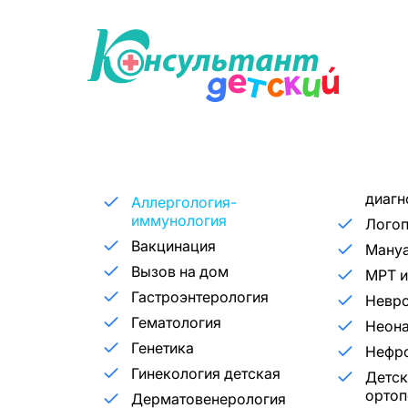
диагн
Аллергология-
иммунология
Лого
Вакцинация
Мануа
Вызов на дом
МРТ и
Гастроэнтерология
Невр
Гематология
Неона
Генетика
Нефр
Гинекология детская
Детск
ортоп
Дерматовенерология